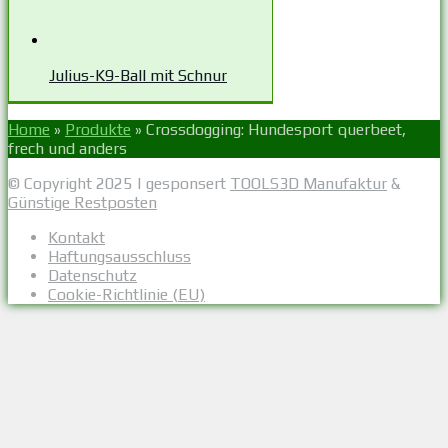
Julius-K9-Ball mit Schnur
Home
»
Produkte
»
Crossdogging: Hundesport querbeet,
frech und anders
© Copyright 2025 | gesponsert
TOOLS3D Manufaktur
&
Günstige Restposten
Kontakt
Haftungsausschluss
Datenschutz
Cookie-Richtlinie (EU)