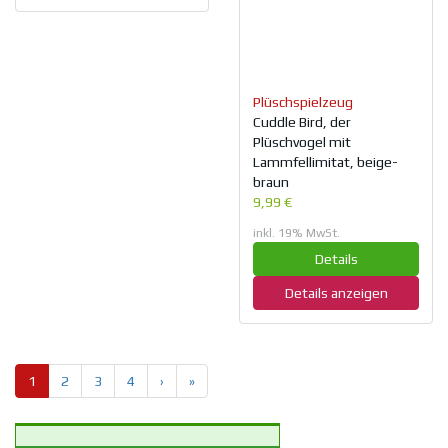
Plüschspielzeug
Cuddle Bird, der
Plüschvogel mit
Lammfellimitat, beige-
braun
9,99 €
inkl. 19% MwSt.
Details
Details anzeigen
1
2
3
4
›
»