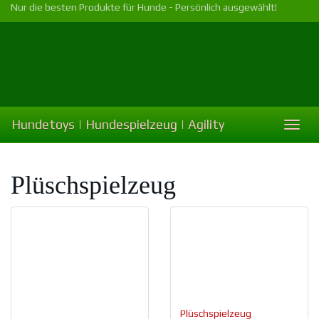
Skip
Nur die besten Produkte für Hunde - Persönlich ausgewählt!
to
main
content
Hundetoys | Hundespielzeug | Agility
Toggl
naviga
Plüschspielzeug
Plüschspielzeug