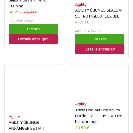
Slalom-Set 24-Teilig,
Agility
Training
AGILITY ÜBUNGS SLALOM
66,29 €
79,00 €
SET ROT/GELB FLEXIBLE
inkl. 19% MwSt.
47,99 €
Details
inkl. 19% MwSt.
Details
Details anzeigen
Details anzeigen
Agility
Trixie Dog Activity Agility
Hürde, 123 × 115 × ø 3 cm,
Agility
blau/orange
AGILITY ÜBUNGS
18,59 €
ANFÄNGER SET MIT