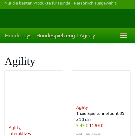
Skip
Nur die besten Produkte für Hunde - Persönlich ausgewählt!
to
main
content
Hundetoys | Hundespielzeug | Agility
Toggl
naviga
Agility
Agility
Trixie Spieltunnel bunt 25
x 50 cm
9,49 €
11,99 €
Agility
,
Interaktives
inkl. 19% MwSt.