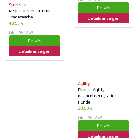
Spielzeug
Details
Kegel-Hürden Set mit
Tragetasche
Details anzeigen
48,95 €
inkl. 19% MwSt.
Details
Details anzeigen
Agility
Elmato Agility
Balancebrett „S“ für
Hunde
28,50 €
inkl. 19% MwSt.
Details
Details anzeigen