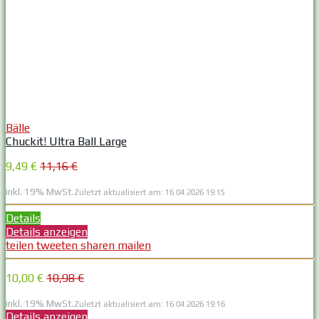
Bälle
Chuckit! Ultra Ball Large
9,49 €
11,16 €
inkl. 19% MwSt.
Zuletzt aktualisiert am: 16.04.2026 19:15
Details
Details anzeigen
teilen
tweeten
sharen
mailen
10,00 €
10,98 €
inkl. 19% MwSt.
Zuletzt aktualisiert am: 16.04.2026 19:16
Details anzeigen