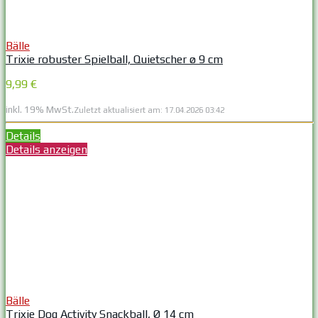
Bälle
Trixie robuster Spielball, Quietscher ø 9 cm
9,99 €
inkl. 19% MwSt.
Zuletzt aktualisiert am: 17.04.2026 03:42
Details
Details anzeigen
Bälle
Trixie Dog Activity Snackball, Ø 14 cm