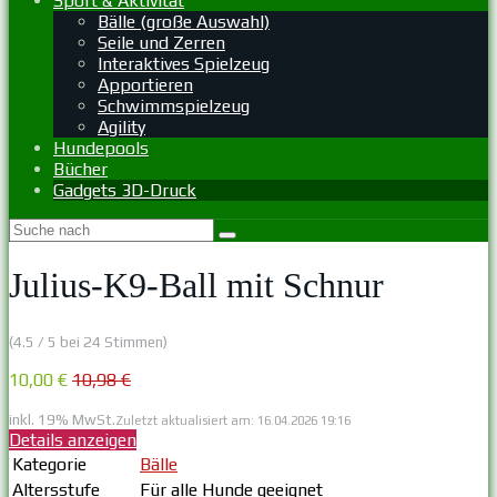
Sport & Aktivität
Bälle (große Auswahl)
Seile und Zerren
Interaktives Spielzeug
Apportieren
Schwimmspielzeug
Agility
Hundepools
Bücher
Gadgets 3D-Druck
Julius-K9-Ball mit Schnur
(4.5 / 5 bei 24 Stimmen)
10,00 €
10,98 €
inkl. 19% MwSt.
Zuletzt aktualisiert am: 16.04.2026 19:16
Details anzeigen
Kategorie
Bälle
Altersstufe
Für alle Hunde geeignet