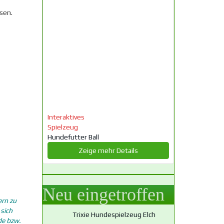
sen.
Interaktives
Spielzeug
Hundefutter Ball
Zeige mehr Details
Neu eingetroffen
ern zu
 sich
Trixie Hundespielzeug Elch
de bzw.