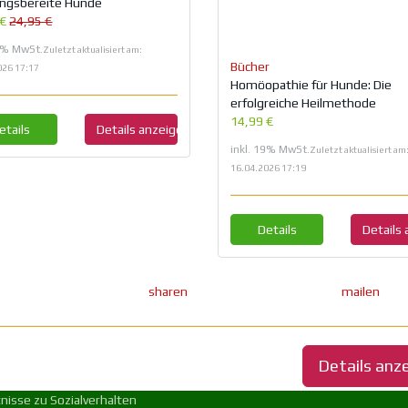
ungsbereite Hunde
 €
24,95 €
19% MwSt.
Zuletzt aktualisiert am:
Bücher
026 17:17
Homöopathie für Hunde: Die
erfolgreiche Heilmethode
14,99 €
etails
Details anzeigen
inkl. 19% MwSt.
Zuletzt aktualisiert am
16.04.2026 17:19
Details
Details
sharen
mailen
Details anz
nisse zu Sozialverhalten