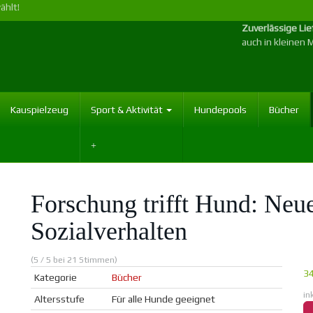
ählt!
Zuverlässige Li
auch in kleinen
Kauspielzeug
Sport & Aktivität
Hundepools
Bücher
Forschung trifft Hund: Neu
Sozialverhalten
(5 / 5 bei 21 Stimmen)
3
Kategorie
Bücher
in
Altersstufe
Für alle Hunde geeignet