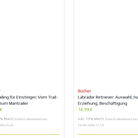
r
Bücher
iling für Einsteiger: Vom Trail-
Labrador Retriever: Auswahl, H
 zum Mantrailer
Erziehung, Beschäftigung
 €
14,99 €
19% MwSt.
inkl. 19% MwSt.
Zuletzt aktualisiert am:
Zuletzt aktualisiert am
026 23:26
16.04.2026 17:19