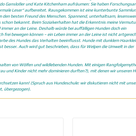
Udo Gansloßer und Kate Kitchenham aufräumen: Sie haben Forschungsar
normale Leser“ aufbereitet. Rausgekommen ist eine kunterbunte Sammlu
m den besten Freund des Menschen. Spannend, unterhaltsam, lesenswer
es schon bekannt. Beim Sozialverhalten hat die Erkenntnis meine Vermut
 immer an der Leine. Deshalb würde bei auffälligen Hunden doch ein
frei bewegen können – ein Leben immer an der Leine ist nicht artgerech
lfarbe des Hundes das Verhalten beeinflusst. Hunde mit dunklem Haarkleid
t besser. Auch wird gut beschrieben, dass für Welpen die Umwelt in der
erhalten von Wölfen und wildlebenden Hunden. Mit einigen Rangfolgemyth
rau und Kinder nicht mehr dominieren durften?), mit denen wir unseren 
urchsetzen kann! (Spruch aus Hundeschule: wir diskutieren nicht mit uns
et, übergezogen).