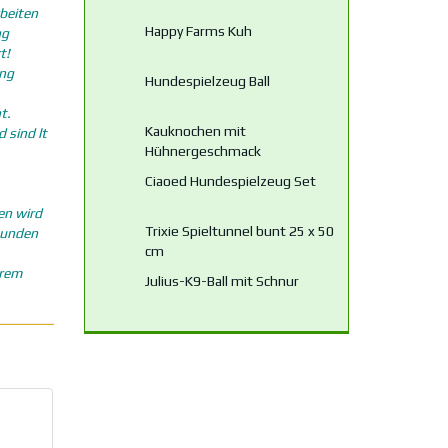
beiten
Happy Farms Kuh
ng
t!
ung
Hundespielzeug Ball
t.
Kauknochen mit
 sind lt
Hühnergeschmack
Ciaoed Hundespielzeug Set
en wird
Trixie Spieltunnel bunt 25 x 50
Hunden
cm
erem
Julius-K9-Ball mit Schnur