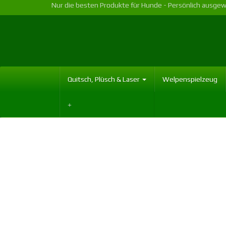
Skip
Nur die besten Produkte für Hunde - Persönlich ausgew
to
main
content
Quitsch, Plüsch & Laser
Welpenspielzeug