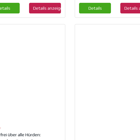
etails
Details anzeigen
Details
Details
r
frei über alle Hürden: