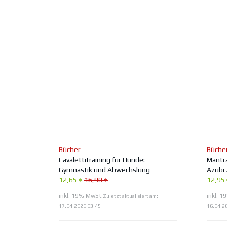
Bücher
Büche
Cavalettitraining für Hunde:
Mantra
Gymnastik und Abwechslung
Azubi
12,65 €
16,90 €
12,95
inkl. 19% MwSt.
inkl. 
Zuletzt aktualisiert am:
17.04.2026 03:45
16.04.2