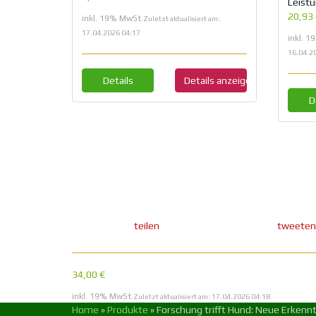
Leist
20,93
inkl. 19% MwSt.
Zuletzt aktualisiert am:
17.04.2026 04:17
inkl. 
16.04.2
Details
Details anzeigen
D
teilen
tweeten
34,00 €
inkl. 19% MwSt.
Zuletzt aktualisiert am: 17.04.2026 04:18
Home
»
Produkte
»
Forschung trifft Hund: Neue Erkennt