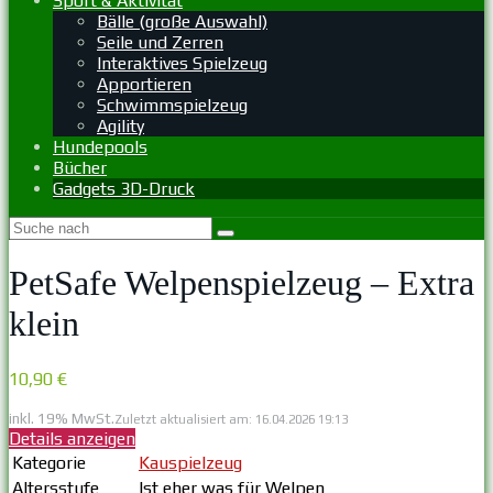
Sport & Aktivität
Bälle (große Auswahl)
Seile und Zerren
Interaktives Spielzeug
Apportieren
Schwimmspielzeug
Agility
Hundepools
Bücher
Gadgets 3D-Druck
PetSafe Welpenspielzeug – Extra
klein
10,90 €
inkl. 19% MwSt.
Zuletzt aktualisiert am: 16.04.2026 19:13
Details anzeigen
Kategorie
Kauspielzeug
Altersstufe
Ist eher was für Welpen