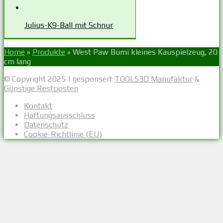
Julius-K9-Ball mit Schnur
Home
»
Produkte
»
West Paw Bumi kleines Kauspielzeug, 20
cm lang
© Copyright 2025 | gesponsert
TOOLS3D Manufaktur
&
Günstige Restposten
Kontakt
Haftungsausschluss
Datenschutz
Cookie-Richtlinie (EU)