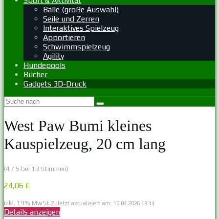
Sport & Aktivität
Bälle (große Auswahl)
Seile und Zerren
Interaktives Spielzeug
Apportieren
Schwimmspielzeug
Agility
Hundepools
Bücher
Gadgets 3D-Druck
West Paw Bumi kleines
Kauspielzeug, 20 cm lang
(4 / 5 bei 13 Stimmen)
24,06 €
inkl. 19% MwSt.
Zuletzt aktualisiert am: 16.04.2026 19:14
Details anzeigen