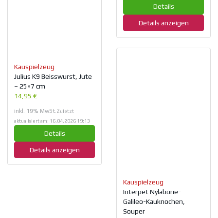
Details
Details anzeigen
Kauspielzeug
Julius K9 Beisswurst, Jute
– 25×7 cm
14,95 €
inkl. 19% MwSt.
Zuletzt
aktualisiert am: 16.04.2026 19:13
Details
Details anzeigen
Kauspielzeug
Interpet Nylabone-
Galileo-Kauknochen,
Souper