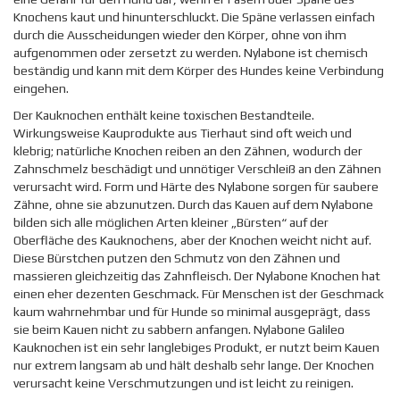
Knochens kaut und hinunterschluckt. Die Späne verlassen einfach
durch die Ausscheidungen wieder den Körper, ohne von ihm
aufgenommen oder zersetzt zu werden. Nylabone ist chemisch
beständig und kann mit dem Körper des Hundes keine Verbindung
eingehen.
Der Kauknochen enthält keine toxischen Bestandteile.
Wirkungsweise Kauprodukte aus Tierhaut sind oft weich und
klebrig; natürliche Knochen reiben an den Zähnen, wodurch der
Zahnschmelz beschädigt und unnötiger Verschleiß an den Zähnen
verursacht wird. Form und Härte des Nylabone sorgen für saubere
Zähne, ohne sie abzunutzen. Durch das Kauen auf dem Nylabone
bilden sich alle möglichen Arten kleiner „Bürsten“ auf der
Oberfläche des Kauknochens, aber der Knochen weicht nicht auf.
Diese Bürstchen putzen den Schmutz von den Zähnen und
massieren gleichzeitig das Zahnfleisch. Der Nylabone Knochen hat
einen eher dezenten Geschmack. Für Menschen ist der Geschmack
kaum wahrnehmbar und für Hunde so minimal ausgeprägt, dass
sie beim Kauen nicht zu sabbern anfangen. Nylabone Galileo
Kauknochen ist ein sehr langlebiges Produkt, er nutzt beim Kauen
nur extrem langsam ab und hält deshalb sehr lange. Der Knochen
verursacht keine Verschmutzungen und ist leicht zu reinigen.