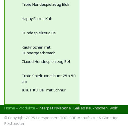
Trixie Hundespielzeug Elch
Happy Farms Kuh
Hundespielzeug Ball
Kauknochen mit
Hühnergeschmack
Ciaoed Hundespielzeug Set
Trixie Spieltunnel bunt 25 x 50
cm
Julius-K9-Ball mit Schnur
Home
»
Produkte
»
Interpet Nylabone- Galileo Kauknochen, wolf
© Copyright 2025 | gesponsert
TOOLS3D Manufaktur
&
Günstige
Restposten