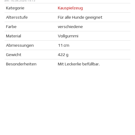
am: 16.04.2026 19:13
Kategorie
Kauspielzeug
Altersstufe
Für alle Hunde geeignet
Farbe
verschiedene
Material
Vollgummi
Abmessungen
11 cm
Gewicht
422 g
Besonderheiten
Mit Leckerlie befüllbar.