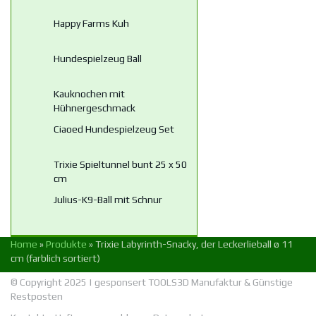
Happy Farms Kuh
Hundespielzeug Ball
Kauknochen mit
Hühnergeschmack
Ciaoed Hundespielzeug Set
Trixie Spieltunnel bunt 25 x 50
cm
Julius-K9-Ball mit Schnur
Home
»
Produkte
»
Trixie Labyrinth-Snacky, der Leckerlieball ø 11
cm (farblich sortiert)
© Copyright 2025 | gesponsert
TOOLS3D Manufaktur
&
Günstige
Restposten