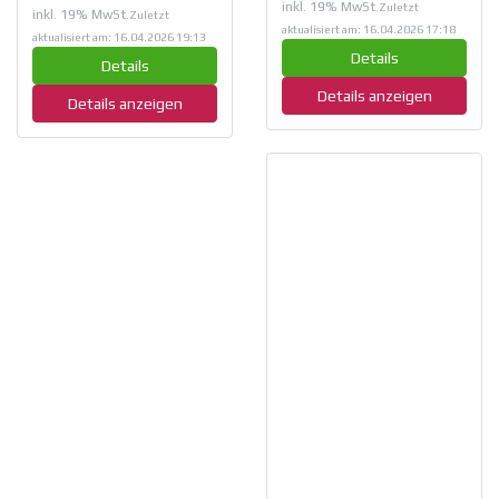
inkl. 19% MwSt.
Zuletzt
inkl. 19% MwSt.
Zuletzt
aktualisiert am: 16.04.2026 17:18
aktualisiert am: 16.04.2026 19:13
Details
Details
Details anzeigen
Details anzeigen