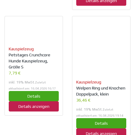
Details anzeigen
Kauspielzeug
Petstages Crunchcore
Hunde Kauspielzeug,
Größe S
7,79 €
Kauspielzeug
inkl. 19% MwSt.
Zuletzt
Welpen Ring und Knochen
aktualisiert am: 16.04.2026 16:17
Doppelpack, klein
Details
36,46 €
Details anzeigen
inkl. 19% MwSt.
Zuletzt
aktualisiert am: 16.04.2026 19:14
Details
Details anzeigen