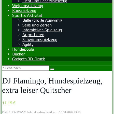
Licht und Laserspielzeug
Welpenspielzeug
Kauspielzeug
Sport & Aktivität
Bälle (große Auswahl)
Seile und Zerren
Interaktives Spielzeug
Apportieren
Schwimmspielzeug
Agility
Hundepools
Bücher
Gadgets 3D-Druck
DJ Flamingo, Hundespielzeug,
extra leiser Quitscher
11,19 €
inkl. 19% MwSt.
Zuletzt aktualisiert am: 16.04.2026 23:26