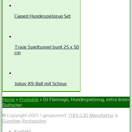
Ciaoed Hundespielzeug Set
Trixie Spieltunnel bunt 25 x 50
cm
Julius-K9-Ball mit Schnur
Home
»
Produkte
»
DJ Flamingo, Hundespielzeug, extra leiser
Quitscher
© Copyright 2025 | gesponsert
TOOLS3D Manufaktur
&
Günstige Restposten
Kontakt