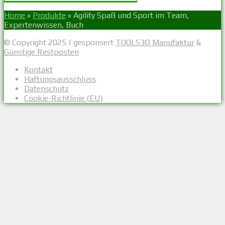
Home
»
Produkte
»
Agility Spaß und Sport im Team,
Expertenwissen, Buch
© Copyright 2025 | gesponsert
TOOLS3D Manufaktur
&
Günstige Restposten
Kontakt
Haftungsausschluss
Datenschutz
Cookie-Richtlinie (EU)