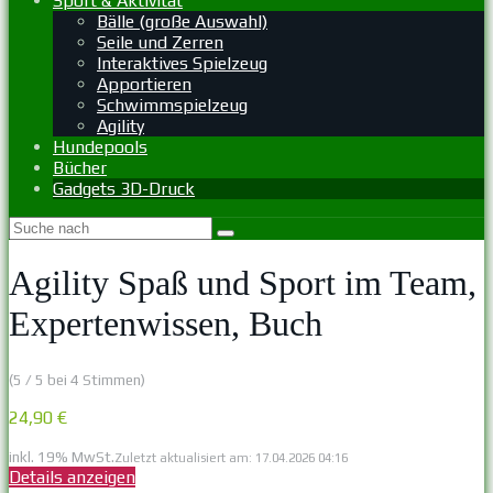
Sport & Aktivität
Bälle (große Auswahl)
Seile und Zerren
Interaktives Spielzeug
Apportieren
Schwimmspielzeug
Agility
Hundepools
Bücher
Gadgets 3D-Druck
Agility Spaß und Sport im Team,
Expertenwissen, Buch
(5 / 5 bei 4 Stimmen)
24,90 €
inkl. 19% MwSt.
Zuletzt aktualisiert am: 17.04.2026 04:16
Details anzeigen