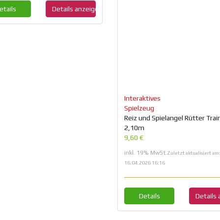
etails
Details anzeigen
Interaktives
Spielzeug
Reiz und Spielangel Rütter Trai
2,10m
9,60 €
inkl. 19% MwSt.
Zuletzt aktualisiert am
16.04.2026 16:16
Details
Details