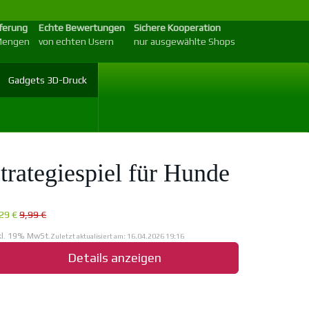
eferung
Echte Bewertungen
Sichere Kooperation
 Mengen
von echten Usern
nur ausgewählte Shops
Gadgets 3D-Druck
Strategiespiel für Hunde
29 €
9,99 €
kl. 19% MwSt.
Zuletzt aktualisiert am: 16.04.2026 19:16
Details anzeigen