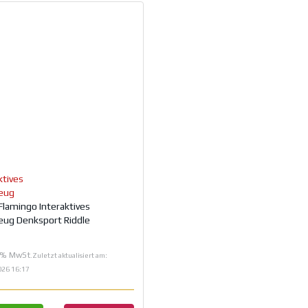
ktives
zeug
 Flamingo Interaktives
eug Denksport Riddle
€
19% MwSt.
Zuletzt aktualisiert am:
026 16:17