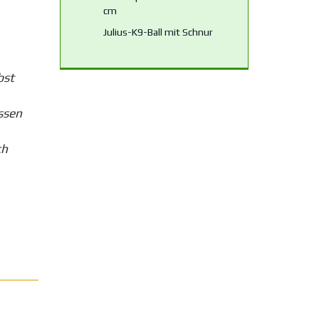
cm
Julius-K9-Ball mit Schnur
bst
ssen
ch