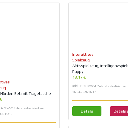
Interaktives
Spielzeug
Aktivspielzeug, Intelligenzspie
Puppy
,
18,17 €
ktives
inkl. 19% MwSt.
Zuletzt aktualisiert am
zeug
16.04.2026 16:17
-Hürden Set mit Tragetasche
 €
19% MwSt.
Zuletzt aktualisiert am:
Details
Details
026 19:16