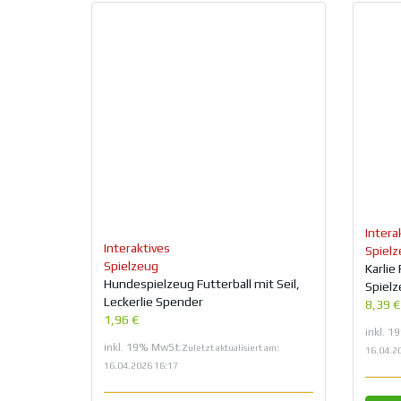
Intera
Interaktives
Spiel
Spielzeug
Karlie
Hundespielzeug Futterball mit Seil,
Spielz
Leckerlie Spender
8,39 
1,96 €
inkl. 
inkl. 19% MwSt.
Zuletzt aktualisiert am:
16.04.2
16.04.2026 16:17