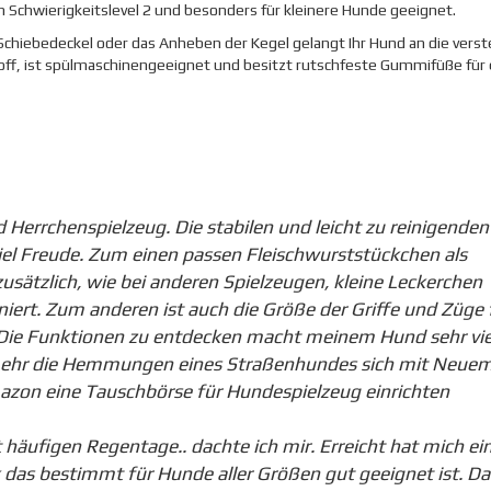
dem Schwierigkeitslevel 2 und besonders für kleinere Hunde geeignet.
chiebedeckel oder das Anheben der Kegel gelangt Ihr Hund an die vers
ff, ist spülmaschinengeeignet und besitzt rutschfeste Gummifüße für 
 Herrchenspielzeug. Die stabilen und leicht zu reinigenden
el Freude. Zum einen passen Fleischwurststückchen als
usätzlich, wie bei anderen Spielzeugen, kleine Leckerchen
iert. Zum anderen ist auch die Größe der Griffe und Züge 
Die Funktionen zu entdecken macht meinem Hund sehr vie
mehr die Hemmungen eines Straßenhundes sich mit Neuem
zon eine Tauschbörse für Hundespielzeug einrichten
it häufigen Regentage.. dachte ich mir. Erreicht hat mich ei
k das bestimmt für Hunde aller Größen gut geeignet ist. Da