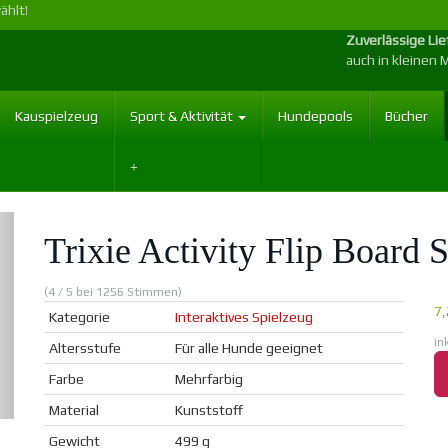
ählt!
Zuverlässige Li
auch in kleinen
Kauspielzeug
Sport & Aktivität
Hundepools
Bücher
Trixie Activity Flip Board 
(4 / 5 bei 1256 Stimmen)
7,
Kategorie
Interaktives Spielzeug
in
Altersstufe
Für alle Hunde geeignet
Farbe
Mehrfarbig
Material
Kunststoff
Gewicht
499 g