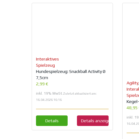
Interaktives
Spielzeug
Hundespielzeug: Snackball Activity Ø
7,5cm
Agility
2,99 €
Intera
inkl. 19% MwSt.
Zuletzt aktualisiert am:
Spiel
16.04.2026 16:16
Kegel
48,95
inkl. 
Details
Details anzeigen
16.04.2