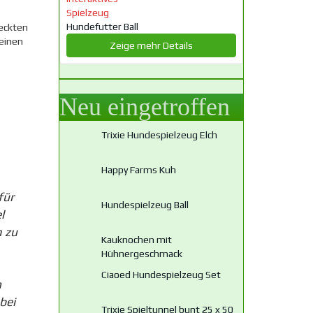
Spielzeug
Hundefutter Ball
teckten
einen
Zeige mehr Details
Neu eingetroffen
Trixie Hundespielzeug Elch
Happy Farms Kuh
für
Hundespielzeug Ball
l
 zu
Kauknochen mit
Hühnergeschmack
Ciaoed Hundespielzeug Set
n
bei
Trixie Spieltunnel bunt 25 x 50