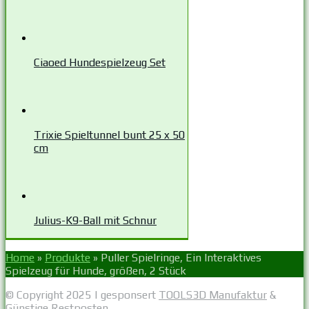
Ciaoed Hundespielzeug Set
Trixie Spieltunnel bunt 25 x 50
cm
Julius-K9-Ball mit Schnur
Home
»
Produkte
»
Puller Spielringe, Ein Interaktives
Spielzeug für Hunde, größen, 2 Stück
© Copyright 2025 | gesponsert
TOOLS3D Manufaktur
&
Günstige Restposten