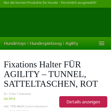
Skip
Nur die besten Produkte für Hunde - Persönlich ausgewählt!
to
main
content
Hundetoys | Hundespielzeug | Agility
Toggl
naviga
Fixations Halter FÜR
AGILITY – TUNNEL,
SATTELTASCHEN, ROT
(5 / 5 bei 1 Stimme)
24,99 €
Details anzeigen
inkl. 19% MwSt.
Zuletzt aktualisiert