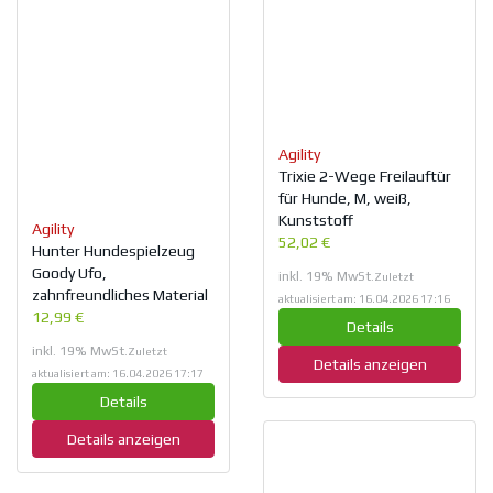
Agility
Trixie 2-Wege Freilauftür
für Hunde, M, weiß,
Kunststoff
Agility
52,02 €
Hunter Hundespielzeug
Goody Ufo,
inkl. 19% MwSt.
Zuletzt
zahnfreundliches Material
aktualisiert am: 16.04.2026 17:16
12,99 €
Details
inkl. 19% MwSt.
Zuletzt
Details anzeigen
aktualisiert am: 16.04.2026 17:17
Details
Details anzeigen