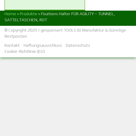
Home
»
Produkte
»
Fixations Halter FÜR AGILITY – TUNNEL,
SATTELTASCHEN, ROT
© Copyright 2025 | gesponsert
TOOLS3D Manufaktur
&
Günstige
Restposten
Kontakt
Haftungsausschluss
Datenschutz
Cookie-Richtlinie (EU)