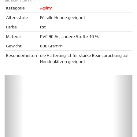
am: 16.04.2026 17:17
Kategorie
Agility
Altersstufe
Für alle Hunde geeignet
Farbe
rot
Material
PVC 90 % , andere Stoffe 10 %
Gewicht
600 Gramm
Besonderheiten
die Halterung ist für starke Beanspruchung auf
Hundeplätzen geeignet