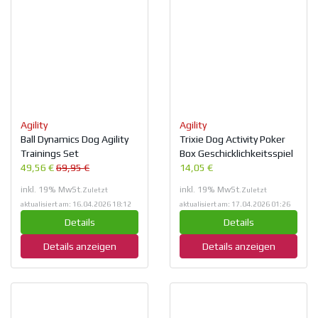
Agility
Agility
Ball Dynamics Dog Agility
Trixie Dog Activity Poker
Trainings Set
Box Geschicklichkeitsspiel
49,56 €
69,95 €
14,05 €
inkl. 19% MwSt.
inkl. 19% MwSt.
Zuletzt
Zuletzt
aktualisiert am: 16.04.2026 18:12
aktualisiert am: 17.04.2026 01:26
Details
Details
Details anzeigen
Details anzeigen