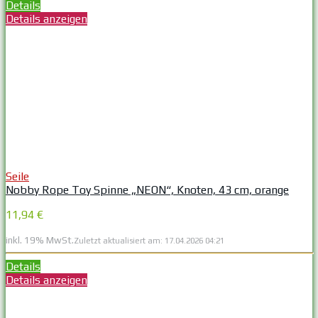
Details
Details anzeigen
Seile
Nobby Rope Toy Spinne „NEON“, Knoten, 43 cm, orange
11,94 €
inkl. 19% MwSt.
Zuletzt aktualisiert am: 17.04.2026 04:21
Details
Details anzeigen