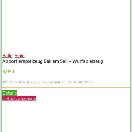
Bälle
,
Seile
Apportierspielzeug Ball am Seil – Wurfspielzeug
3,95 €
inkl. 19% MwSt.
Zuletzt aktualisiert am: 17.04.2026 01:26
Details
Details anzeigen