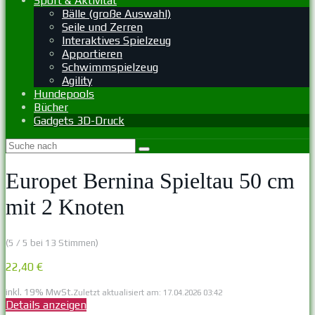
Sport & Aktivität
Bälle (große Auswahl)
Seile und Zerren
Interaktives Spielzeug
Apportieren
Schwimmspielzeug
Agility
Hundepools
Bücher
Gadgets 3D-Druck
Europet Bernina Spieltau 50 cm
mit 2 Knoten
(5 / 5 bei 13 Stimmen)
22,40 €
inkl. 19% MwSt.
Zuletzt aktualisiert am: 17.04.2026 03:42
Details anzeigen