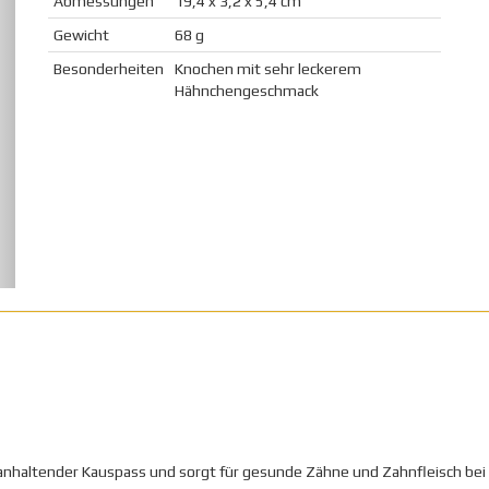
Abmessungen
19,4 x 3,2 x 5,4 cm
Gewicht
68 g
Besonderheiten
Knochen mit sehr leckerem
Hähnchengeschmack
ganhaltender Kauspass und sorgt für gesunde Zähne und Zahnfleisch bei