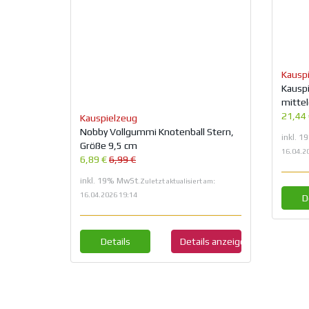
Kausp
Kauspi
mitte
21,44
Kauspielzeug
Nobby Vollgummi Knotenball Stern,
inkl. 
Größe 9,5 cm
16.04.2
6,89 €
6,99 €
inkl. 19% MwSt.
Zuletzt aktualisiert am:
16.04.2026 19:14
D
Details
Details anzeigen