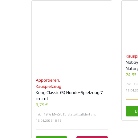
Kausp
Nobby 
Natur
24,95
Apportieren
,
inkl. 
Kauspielzeug
16.04.2
Kong Classic (S) Hunde-Spielzeug 7
cm rot
8,79 €
D
inkl. 19% MwSt.
Zuletzt aktualisiert am:
16.04.2026 18:12