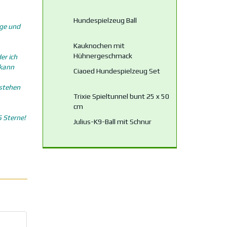
Hundespielzeug Ball
nge und
Kauknochen mit
Hühnergeschmack
er ich
 kann
Ciaoed Hundespielzeug Set
tstehen
Trixie Spieltunnel bunt 25 x 50
cm
5 Sterne!
Julius-K9-Ball mit Schnur