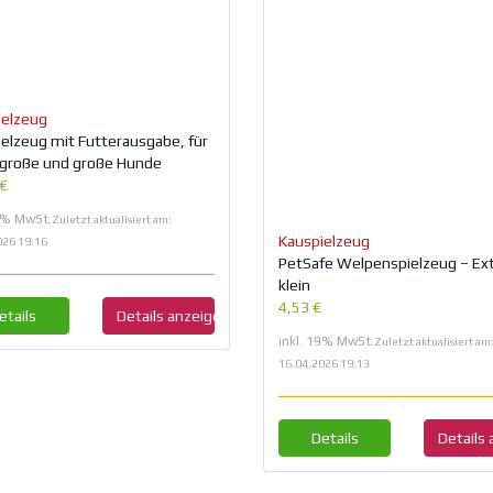
ielzeug
elzeug mit Futterausgabe, für
lgroße und große Hunde
 €
19% MwSt.
Zuletzt aktualisiert am:
Kauspielzeug
026 19:16
PetSafe Welpenspielzeug – Ex
klein
4,53 €
etails
Details anzeigen
inkl. 19% MwSt.
Zuletzt aktualisiert am
16.04.2026 19:13
Details
Details