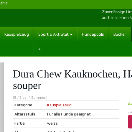
ählt!
Zuverlässige Li
auch in kleinen
Kauspielzeug
Sport & Aktivität
Hundepools
Bücher
Dura Chew Kauknochen, H
souper
(5 / 5 bei 4 Stimmen)
23
Kategorie
Kauspielzeug
in
Altersstufe
Für alle Hunde geeignet
Farbe
weiss