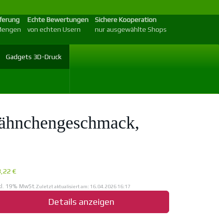
eferung
Echte Bewertungen
Sichere Kooperation
 Mengen
von echten Usern
nur ausgewählte Shops
Gadgets 3D-Druck
ähnchengeschmack,
,22 €
kl. 19% MwSt.
Zuletzt aktualisiert am: 16.04.2026 16:17
Details anzeigen