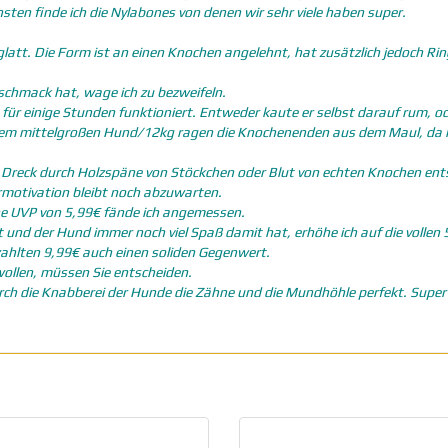
nsten finde ich die Nylabones von denen wir sehr viele haben super.
glatt. Die Form ist an einen Knochen angelehnt, hat zusätzlich jedoch Ri
eschmack hat, wage ich zu bezweifeln.
ür einige Stunden funktioniert. Entweder kaute er selbst darauf rum, od
einem mittelgroßen Hund/12kg ragen die Knochenenden aus dem Maul, da
n Dreck durch Holzspäne von Stöckchen oder Blut von echten Knochen en
ermotivation bleibt noch abzuwarten.
 eine UVP von 5,99€ fände ich angemessen.
nd der Hund immer noch viel Spaß damit hat, erhöhe ich auf die vollen 
ezahlten 9,99€ auch einen soliden Gegenwert.
wollen, müssen Sie entscheiden.
 durch die Knabberei der Hunde die Zähne und die Mundhöhle perfekt. Super