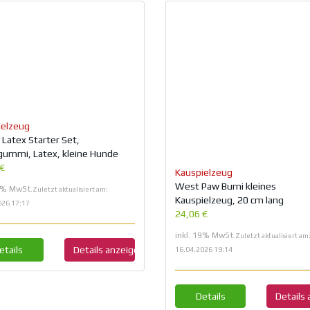
ielzeug
Latex Starter Set,
gummi, Latex, kleine Hunde
 €
Kauspielzeug
West Paw Bumi kleines
19% MwSt.
Zuletzt aktualisiert am:
Kauspielzeug, 20 cm lang
026 17:17
24,06 €
inkl. 19% MwSt.
Zuletzt aktualisiert am
etails
Details anzeigen
16.04.2026 19:14
Details
Details