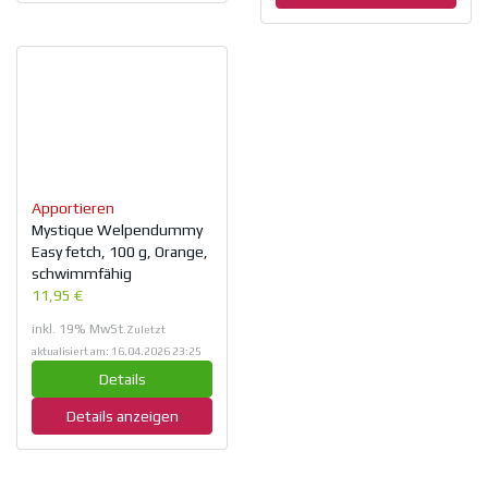
Apportieren
Mystique Welpendummy
Easy fetch, 100 g, Orange,
schwimmfähig
11,95 €
inkl. 19% MwSt.
Zuletzt
aktualisiert am: 16.04.2026 23:25
Details
Details anzeigen