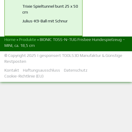
Trixie Spieltunnel bunt 25 x 50
cm
Julius-K9-Ball mit Schnur
Home
»
Produkte
»
BIONIC TOSS-N-TUG Frisbee Hundespielzeug –
MINI, ca. 18,5 cm
© Copyright 2025 | gesponsert
TOOLS3D Manufaktur
&
Günstige
Restposten
Kontakt
Haftungsausschluss
Datenschutz
Cookie-Richtlinie (EU)