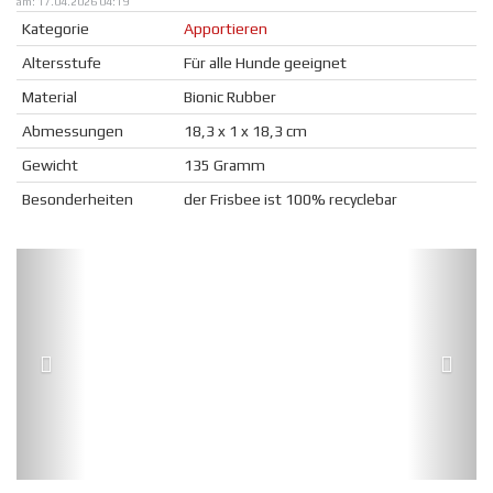
am: 17.04.2026 04:19
Kategorie
Apportieren
Altersstufe
Für alle Hunde geeignet
Material
Bionic Rubber
Abmessungen
18,3 x 1 x 18,3 cm
Gewicht
135 Gramm
Besonderheiten
der Frisbee ist 100% recyclebar