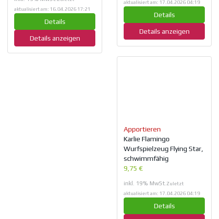
aktualisiert am: 17.04.2026 04:19
aktualisiert am: 16.04.2026 17:21
Details
Details
Details anzeigen
Details anzeigen
Apportieren
Karlie Flamingo
Wurfspielzeug Flying Star,
schwimmfähig
9,75 €
inkl. 19% MwSt.
Zuletzt
aktualisiert am: 17.04.2026 04:19
Details