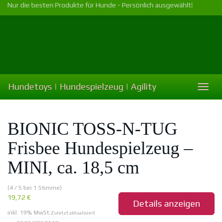
Skip
Nur die besten Produkte für Hunde - Persönlich ausgewählt!
to
main
content
Hundetoys | Hundespielzeug | Agility
Toggl
naviga
BIONIC TOSS-N-TUG
Frisbee Hundespielzeug –
MINI, ca. 18,5 cm
(4 / 5 bei 1 Stimme)
19,72 €
Details anzeigen
inkl. 19% MwSt.
Zuletzt aktualisiert