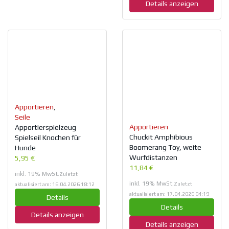
Details anzeigen
Apportieren
,
Seile
Apportieren
Apportierspielzeug
Chuckit Amphibious
Spielseil Knochen für
Boomerang Toy, weite
Hunde
Wurfdistanzen
5,95 €
11,84 €
inkl. 19% MwSt.
Zuletzt
inkl. 19% MwSt.
Zuletzt
aktualisiert am: 16.04.2026 18:12
aktualisiert am: 17.04.2026 04:19
Details
Details
Details anzeigen
Details anzeigen