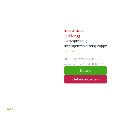
Interaktives
Spielzeug
Aktivspielzeug,
Intelligenzspielzeug Puppy
18,17 €
inkl. 19% MwSt.
Zuletzt
aktualisiert am: 16.04.2026 16:17
Details
Details anzeigen
5,42 €