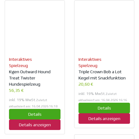
Interaktives
Interaktives
Spielzeug
Spielzeug
Kyjen Outward Hound
Triple Crown Bob a Lot
Treat Twister
Kegel mit Snackfunktion
Hundespielzeug
20,60 €
56,35 €
inkl. 19% MwSt.
Zuletzt
inkl. 19% MwSt.
Zuletzt
aktualisiert am: 16.04.2026 16:16
aktualisiert am: 16.04.2026 16:18
Details
Details
Details anzeigen
Details anzeigen