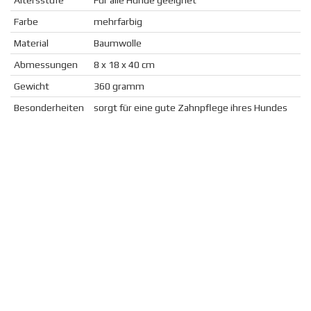
Altersstufe
Für alle Hunde geeignet
Farbe
mehrfarbig
Material
Baumwolle
Abmessungen
8 x 18 x 40 cm
Gewicht
360 gramm
Besonderheiten
sorgt für eine gute Zahnpflege ihres Hundes