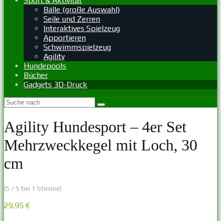
Sport & Aktivität
Bälle (große Auswahl)
Seile und Zerren
Interaktives Spielzeug
Apportieren
Schwimmspielzeug
Agility
Hundepools
Bücher
Gadgets 3D-Druck
Agility Hundesport – 4er Set
Mehrzweckkegel mit Loch, 30
cm
(5 / 5 bei 1 Stimme)
29,95 €