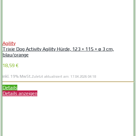
Agility
Trixie Dog Activity Agility Hürde, 123 × 115 × ø 3 cm,
blau/orange
18,59 €
inkl. 19% MwSt.
Zuletzt aktualisiert am: 17.04.2026 04:18
Details
Details anzeigen