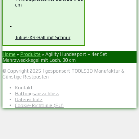
cm
Julius-K9-Ball mit Schnur
Home
»
Produkte
»
Agility Hundesport – 4er Set
Mehrzweckkegel mit Loch, 30 cm
© Copyright 2025 | gesponsert
TOOLS3D Manufaktur
&
Günstige Restposten
Kontakt
Haftungsausschluss
Datenschutz
Cookie-Richtlinie (EU)